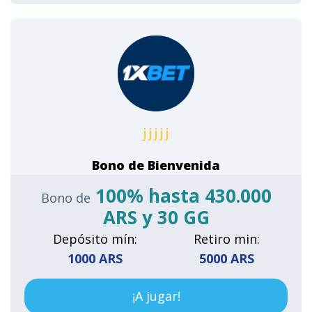
Bono de Bienvenida
100% hasta 430.000
Bono de
ARS y 30 GG
Depósito mín:
Retiro min:
1000 ARS
5000 ARS
¡A jugar!