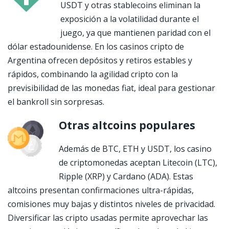
USDT y otras stablecoins eliminan la
exposición a la volatilidad durante el
juego, ya que mantienen paridad con el
dólar estadounidense. En los casinos cripto de
Argentina ofrecen depósitos y retiros estables y
rápidos, combinando la agilidad cripto con la
previsibilidad de las monedas fiat, ideal para gestionar
el bankroll sin sorpresas.
Otras altcoins populares
Además de BTC, ETH y USDT, los casino
de criptomonedas aceptan Litecoin (LTC),
Ripple (XRP) y Cardano (ADA). Estas
altcoins presentan confirmaciones ultra-rápidas,
comisiones muy bajas y distintos niveles de privacidad.
Diversificar las cripto usadas permite aprovechar las