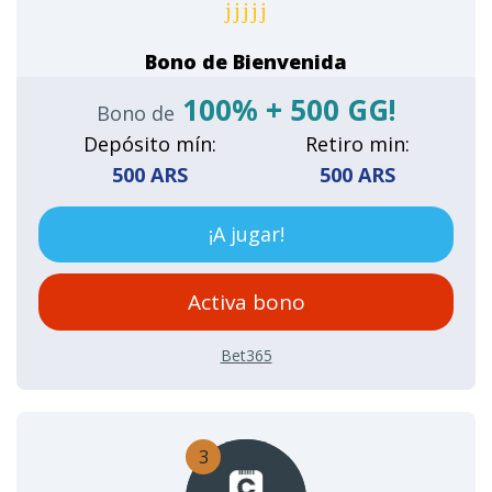
Bono de Bienvenida
100% + 500 GG!
Bono de
Depósito mín:
Retiro min:
500 ARS
500 ARS
¡A jugar!
Activa bono
Bet365
3