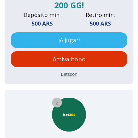
200 GG!
Depósito mín:
Retiro min:
500 ARS
500 ARS
¡A jugar!
Activa bono
Betsson
2