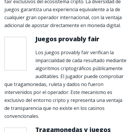
fair exclusivos del ecosistema cripto. La diversidad de
juegos garantiza una experiencia equivalente a la de
cualquier gran operador internacional, con la ventaja
adicional de apostar directamente en moneda digital.
Juegos provably fair
Los juegos provably fair verifican la
imparcialidad de cada resultado mediante
algoritmos criptográficos públicamente
auditables. El jugador puede comprobar
que tragamonedas, ruleta y dados no fueron
intervenidos por el operador. Este mecanismo es
exclusivo del entorno cripto y representa una ventaja
de transparencia que no existe en los casinos
convencionales.
Tragamonedas y juegos