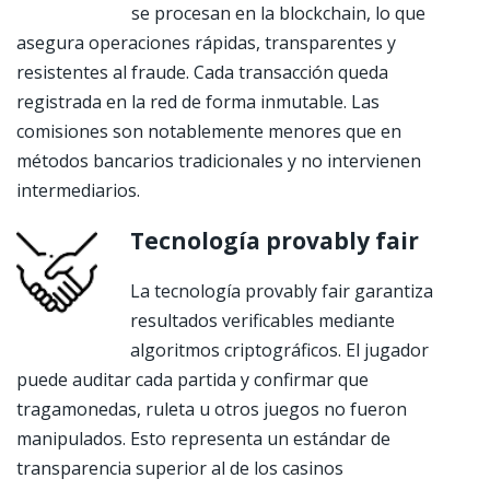
se procesan en la blockchain, lo que
asegura operaciones rápidas, transparentes y
resistentes al fraude. Cada transacción queda
registrada en la red de forma inmutable. Las
comisiones son notablemente menores que en
métodos bancarios tradicionales y no intervienen
intermediarios.
Tecnología provably fair
La tecnología provably fair garantiza
resultados verificables mediante
algoritmos criptográficos. El jugador
puede auditar cada partida y confirmar que
tragamonedas, ruleta u otros juegos no fueron
manipulados. Esto representa un estándar de
transparencia superior al de los casinos