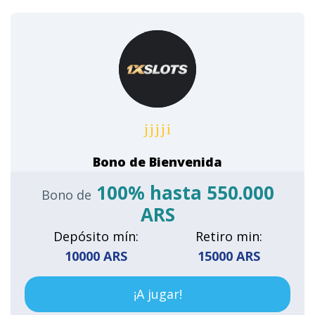
Bono de Bienvenida
100% hasta 550.000
Bono de
ARS
Depósito mín:
Retiro min:
10000 ARS
15000 ARS
¡A jugar!