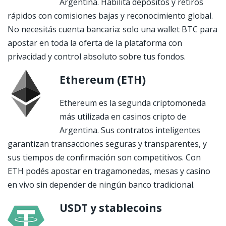
Argentina. Habilitá depósitos y retiros
rápidos con comisiones bajas y reconocimiento global.
No necesitás cuenta bancaria: solo una wallet BTC para
apostar en toda la oferta de la plataforma con
privacidad y control absoluto sobre tus fondos.
Ethereum (ETH)
Ethereum es la segunda criptomoneda
más utilizada en casinos cripto de
Argentina. Sus contratos inteligentes
garantizan transacciones seguras y transparentes, y
sus tiempos de confirmación son competitivos. Con
ETH podés apostar en tragamonedas, mesas y casino
en vivo sin depender de ningún banco tradicional.
USDT y stablecoins