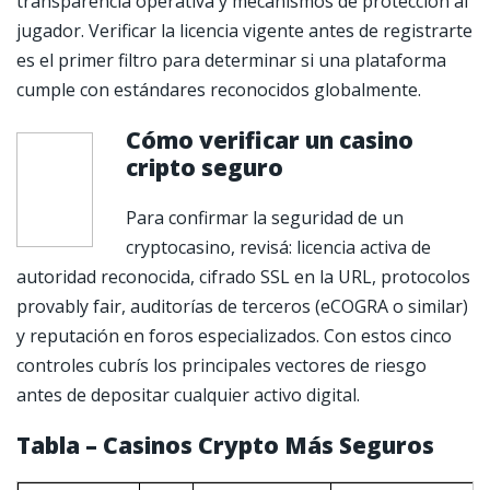
transparencia operativa y mecanismos de protección al
jugador. Verificar la licencia vigente antes de registrarte
es el primer filtro para determinar si una plataforma
cumple con estándares reconocidos globalmente.
Cómo verificar un casino
cripto seguro
Para confirmar la seguridad de un
cryptocasino, revisá: licencia activa de
autoridad reconocida, cifrado SSL en la URL, protocolos
provably fair, auditorías de terceros (eCOGRA o similar)
y reputación en foros especializados. Con estos cinco
controles cubrís los principales vectores de riesgo
antes de depositar cualquier activo digital.
Tabla – Casinos Crypto Más Seguros