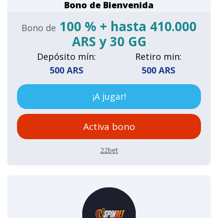
Bono de Bienvenida
100 % + hasta 410.000
Bono de
ARS y 30 GG
Depósito mín:
Retiro min:
500 ARS
500 ARS
¡A jugar!
Activa bono
22bet