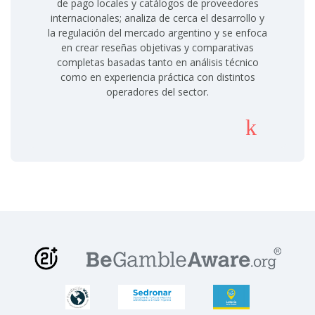
de pago locales y catálogos de proveedores
internacionales; analiza de cerca el desarrollo y
la regulación del mercado argentino y se enfoca
en crear reseñas objetivas y comparativas
completas basadas tanto en análisis técnico
como en experiencia práctica con distintos
operadores del sector.