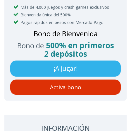
Más de 4.000 juegos y crash games exclusivos
Bienvenida única del 500%
Pagos rápidos en pesos con Mercado Pago
Bono de Bienvenida
500% en primeros
Bono de
2 depósitos
¡A jugar!
Activa bono
INFORMACIÓN