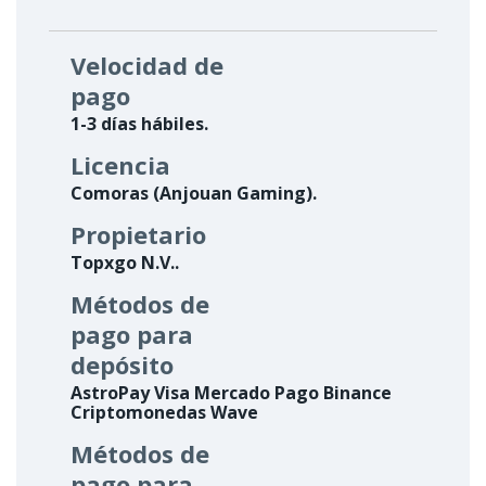
Velocidad de
pago
1-3 días hábiles.
Licencia
Comoras (Anjouan Gaming).
Propietario
Topxgo N.V..
Métodos de
pago para
depósito
AstroPay
Visa
Mercado Pago
Binance
Criptomonedas
Wave
Métodos de
pago para