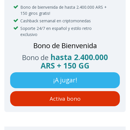
Bono de bienvenida de hasta 2.400.000 ARS +
150 giros gratis!
Cashback semanal en criptomonedas
Soporte 24/7 en español y estilo retro
exclusivo
Bono de Bienvenida
hasta 2.400.000
Bono de
ARS + 150 GG
¡A jugar!
Activa bono