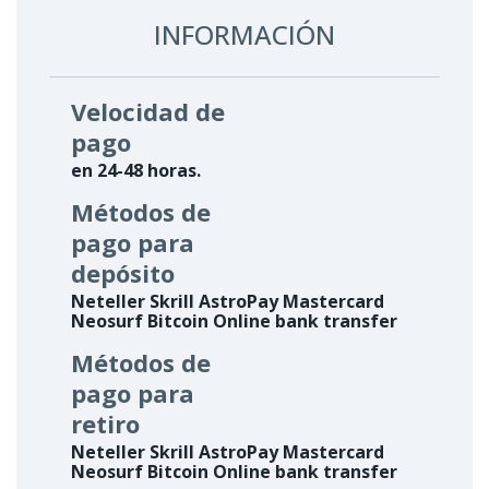
INFORMACIÓN
Velocidad de
pago
en 24-48 horas.
Métodos de
pago para
depósito
Neteller
Skrill
AstroPay
Mastercard
Neosurf
Bitcoin
Online bank transfer
Métodos de
pago para
retiro
Neteller
Skrill
AstroPay
Mastercard
Neosurf
Bitcoin
Online bank transfer